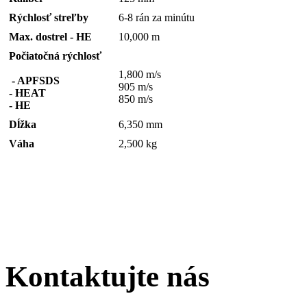
Rýchlosť streľby
6-8 rán za minútu
Max. dostrel - HE
10,000 m
Počiatočná rýchlosť
1,800 m/s
- APFSDS
905 m/s
- HEAT
850 m/s
- HE
Dĺžka
6,350 mm
Váha
2,500 kg
Kontaktujte nás