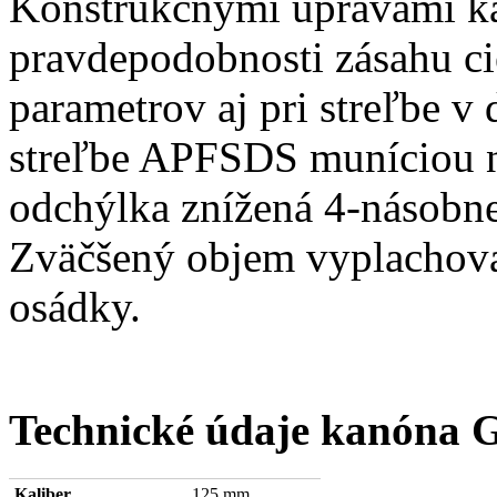
Konštrukčnými úpravami ka
pravdepodobnosti zásahu ci
parametrov aj pri streľbe v
streľbe APFSDS muníciou n
odchýlka znížená 4-násobne
Zväčšený objem vyplachova
osádky.
Technické údaje kanóna 
Kaliber
125 mm