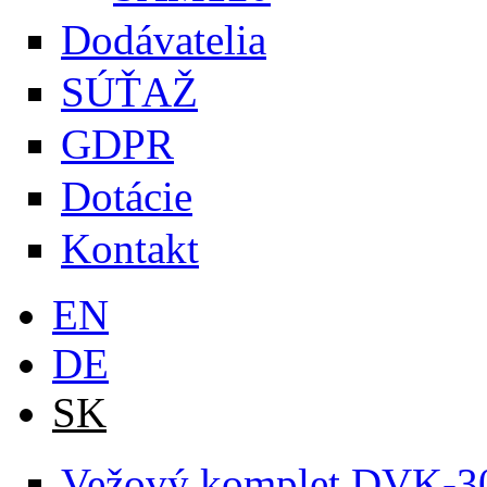
Dodávatelia
SÚŤAŽ
GDPR
Dotácie
Kontakt
EN
DE
SK
Vežový komplet DVK-3