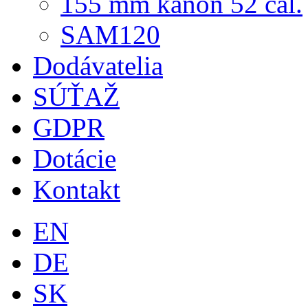
155 mm kanón 52 cal.
SAM120
Dodávatelia
SÚŤAŽ
GDPR
Dotácie
Kontakt
EN
DE
SK