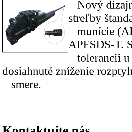
Nový dizajn
streľby štan
munície (AP,
APFSDS-T. S
tolerancii u
dosiahnuté zníženie rozpty
smere.
Kontaktujte nás